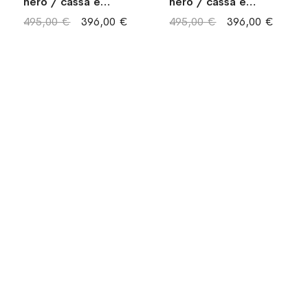
nero / cassa e
nero / cassa e
bracciale acciaio
bracciale acciaio
495,00 €
396,00 €
495,00 €
396,00 €