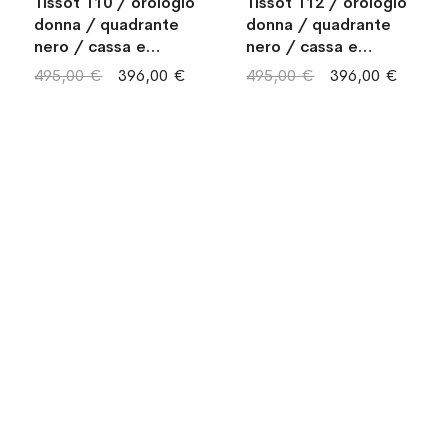
Tissot T10 / orologio
Tissot T12 / orologio
donna / quadrante
donna / quadrante
nero / cassa e
nero / cassa e
bracciale acciaio
bracciale acciaio
495,00 €
396,00 €
495,00 €
396,00 €