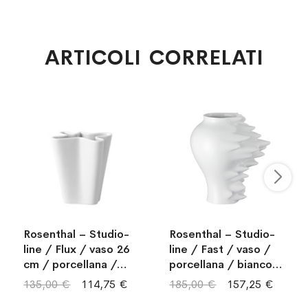
ARTICOLI CORRELATI
Rosenthal – Studio-
Rosenthal – Studio-
line / Flux / vaso 26
line / Fast / vaso /
cm / porcellana /
porcellana / bianco
bianco smaltato
smaltato
135,00 €
114,75 €
185,00 €
157,25 €