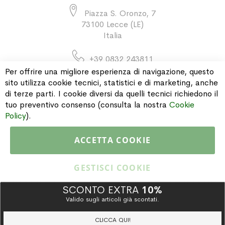
Piazza S. Oronzo, 7
73100 Lecce (LE)
Italia
+39 0832 243811
Per offrire una migliore esperienza di navigazione, questo
sito utilizza cookie tecnici, statistici e di marketing, anche
di terze parti. I cookie diversi da quelli tecnici richiedono il
INFORMAZIONI
tuo preventivo consenso (consulta la nostra
Cookie
Policy
).
PAGAMENTI & SPEDIZIONI
ACCETTA COOKIE
CATALOGO
GESTISCI COOKIE
SCONTO EXTRA
10%
Valido sugli articoli già scontati.
Copyright © 2015 Gioielleria Oreste Troso. All rights reserved. P. IVA
IT02064590751
CLICCA QUI!