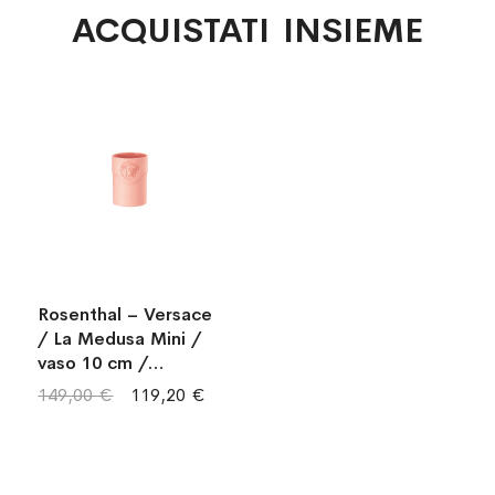
ACQUISTATI INSIEME
Rosenthal – Versace
/ La Medusa Mini /
vaso 10 cm /
porcellana / rosa
149,00 €
119,20 €