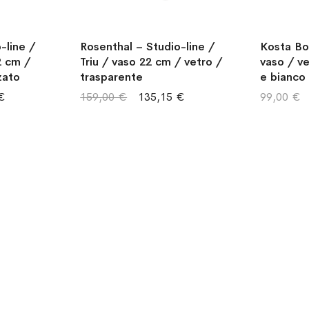
-line /
Rosenthal – Studio-line /
Kosta Bo
2 cm /
Triu / vaso 22 cm / vetro /
vaso / ve
zato
trasparente
e bianco
€
159,00 €
135,15 €
99,00 €