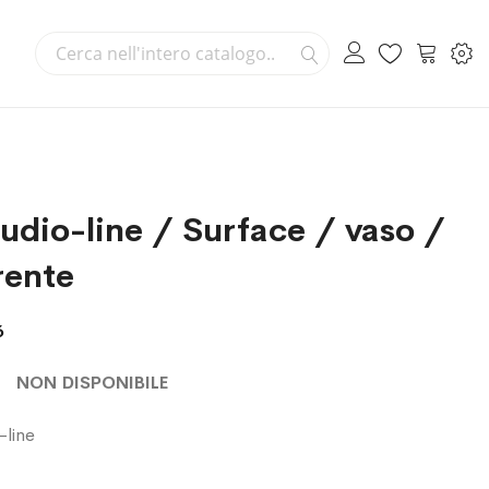
Cerca
Carrello
Cerca
udio-line / Surface / vaso /
rente
6
NON DISPONIBILE
-line