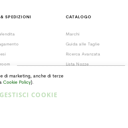
& SPEDIZIONI
CATALOGO
 Vendita
Marchi
Pagamento
Guida alle Taglie
esi
Ricerca Avanzata
wroom
Lista Nozze
SCONTO EXTRA
10%
Ordini
i e di marketing, anche di terze
Valido sugli articoli già scontati.
ra
Cookie Policy
).
GESTISCI COOKIE
CLICCA QUI!
Privacy Policy
Cookie Policy