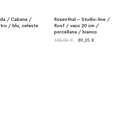
da / Cabana /
Rosenthal – Studio-line /
tro / blu, celeste
Roof / vaso 20 cm /
porcellana / bianco
105,00 €
89,25 €