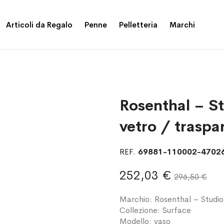
Articoli da Regalo
Penne
Pelletteria
Marchi
Rosenthal – St
vetro / traspa
REF.
69881-110002-4702
252,03 €
296,50 €
Marchio: Rosenthal – Studio
Collezione: Surface
Modello: vaso