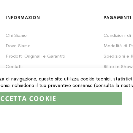
INFORMAZIONI
PAGAMENTI 
Chi Siamo
Condizioni di
Dove Siamo
Modalità di 
Prodotti Originali e Garantiti
Spedizioni e R
Contatti
Ritiro in Sho
Monitoraggio 
za di navigazione, questo sito utilizza cookie tecnici, statistic
 tecnici richiedono il tuo preventivo consenso (consulta la nost
CCETTA COOKIE
02064590751