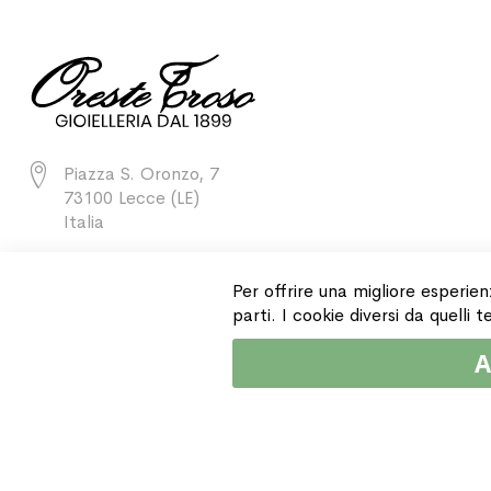
Piazza S. Oronzo, 7
73100 Lecce (LE)
Italia
+39 0832 243811
Per offrire una migliore esperien
parti. I cookie diversi da quelli
A
Copyright © 2015 Gioielleria Oreste Troso. All rights reserved. P. IVA IT