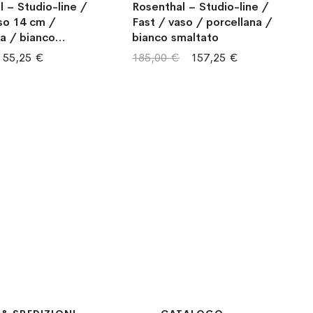
 – Studio-line /
Rosenthal – Studio-line /
so 14 cm /
Fast / vaso / porcellana /
a / bianco
bianco smaltato
55,25 €
185,00 €
157,25 €