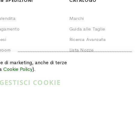
& SPEDIZIONI
CATALOGO
 Vendita
Marchi
Pagamento
Guida alle Taglie
esi
Ricerca Avanzata
wroom
Lista Nozze
SCONTO EXTRA
10%
Ordini
i e di marketing, anche di terze
Valido sugli articoli già scontati.
ra
Cookie Policy
).
GESTISCI COOKIE
CLICCA QUI!
Privacy Policy
Cookie Policy