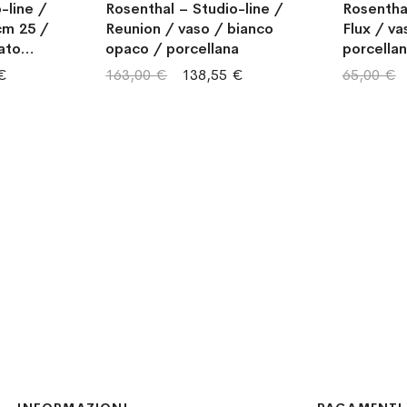
-line /
Rosenthal – Studio-line /
Rosenthal
cm 25 /
Reunion / vaso / bianco
Flux / va
ato
opaco / porcellana
porcellan
smaltato
€
163,00 €
138,55 €
65,00 €