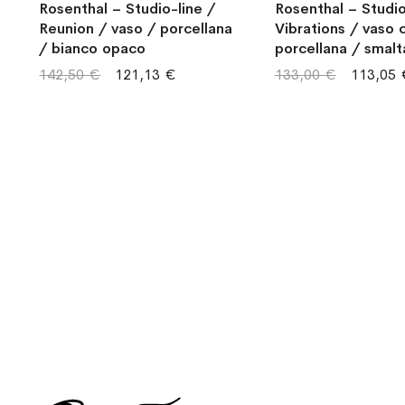
Rosenthal – Studio-line /
Rosenthal – Studio
Reunion / vaso / porcellana
Vibrations / vaso 
/ bianco opaco
porcellana / smalt
bianco
142,50 €
121,13 €
133,00 €
113,05 