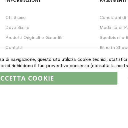
INFORMAZIONI
PAGAMENTI 
Chi Siamo
Condizioni di
Dove Siamo
Modalità di 
Prodotti Originali e Garantiti
Spedizioni e R
Contatti
Ritiro in Sho
Monitoraggio 
za di navigazione, questo sito utilizza cookie tecnici, statistic
 tecnici richiedono il tuo preventivo consenso (consulta la nost
CCETTA COOKIE
02064590751