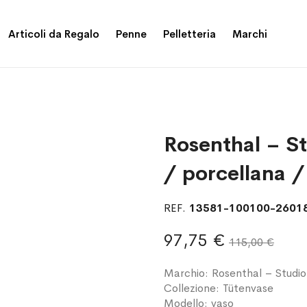
Articoli da Regalo
Penne
Pelletteria
Marchi
Rosenthal – St
/ porcellana /
REF.
13581-100100-2601
97,75 €
115,00 €
Marchio: Rosenthal – Studio
Collezione: Tütenvase
Modello: vaso