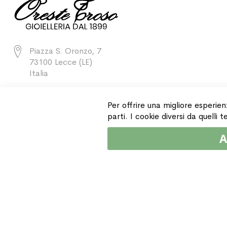
Piazza S. Oronzo, 7
73100 Lecce (LE)
Italia
+39 0832 243811
Per offrire una migliore esperien
parti. I cookie diversi da quelli
A
Copyright © 2015 Gioielleria Oreste Troso. All rights reserved. P. IVA IT