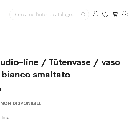
Cerca
Carrello
Cerca
udio-line / Tütenvase / vaso
 bianco smaltato
8
NON DISPONIBILE
-line