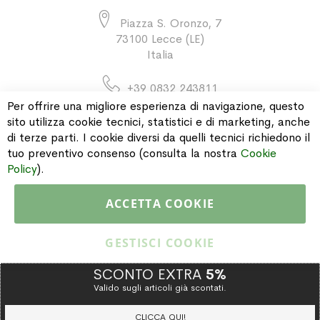
Piazza S. Oronzo, 7
73100 Lecce (LE)
Italia
+39 0832 243811
Per offrire una migliore esperienza di navigazione, questo
sito utilizza cookie tecnici, statistici e di marketing, anche
di terze parti. I cookie diversi da quelli tecnici richiedono il
INFORMAZIONI
tuo preventivo consenso (consulta la nostra
Cookie
Policy
).
PAGAMENTI & SPEDIZIONI
ACCETTA COOKIE
CATALOGO
GESTISCI COOKIE
SCONTO EXTRA
5%
Valido sugli articoli già scontati.
Copyright © 2015 Gioielleria Oreste Troso. All rights reserved. P. IVA
IT02064590751
CLICCA QUI!