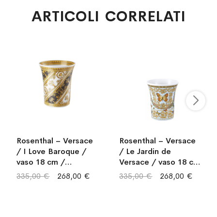
ARTICOLI CORRELATI
Rosenthal – Versace
Rosenthal – Versace
/ I Love Baroque /
/ Le Jardin de
vaso 18 cm /
Versace / vaso 18 cm
porcellana / oro,
/ porcellana /
335,00 €
268,00 €
335,00 €
268,00 €
bianco, nero
bianco, rosa, celeste,
giallo, rosso