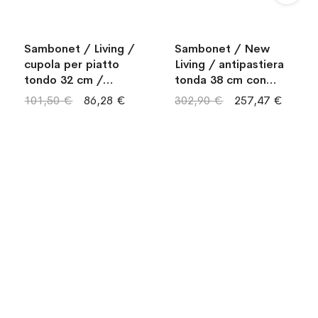
Sambonet / Living /
Sambonet / New
cupola per piatto
Living / antipastiera
tondo 32 cm /
tonda 38 cm con
acciaio argentato
supporto /
101,50 €
86,28 €
302,90 €
257,47 €
porcellana