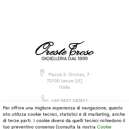
Piazza S. Oronzo, 7
73100 Lecce (LE)
Italia
+39 0832 243811
Per offrire una migliore esperienza di navigazione, questo
sito utilizza cookie tecnici, statistici e di marketing, anche
di terze parti. I cookie diversi da quelli tecnici richiedono il
INFORMAZIONI
tuo preventivo consenso (consulta la nostra
Cookie