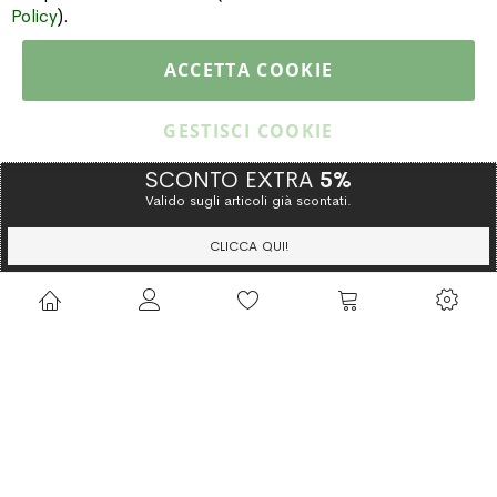
Policy
).
PAGAMENTI & SPEDIZIONI
ACCETTA COOKIE
CATALOGO
GESTISCI COOKIE
SCONTO EXTRA
5%
Valido sugli articoli già scontati.
Copyright © 2015 Gioielleria Oreste Troso. All rights reserved. P. IVA
IT02064590751
CLICCA QUI!
Privacy Policy
Cookie Policy