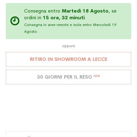
Consegna entro
Martedì 18 Agosto
, se
ordini in
15 ore, 32 minuti
.
Consegna in aree remote e isole entro Mercoledì 19
Agosto.
oppure
RITIRO IN SHOWROOM A LECCE
30 GIORNI PER IL RESO
NEW