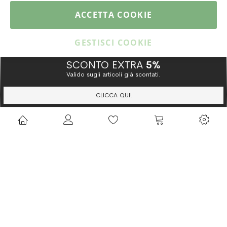
PAGAMENTI & SPEDIZIONI
ACCETTA COOKIE
CATALOGO
GESTISCI COOKIE
SCONTO EXTRA
5%
Valido sugli articoli già scontati.
Copyright © 2015 Gioielleria Oreste Troso. All rights reserved. P. IVA
IT02064590751
CLICCA QUI!
Privacy Policy
Cookie Policy