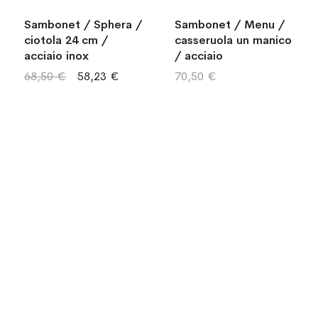
Sambonet / Sphera /
Sambonet / Menu /
ciotola 24 cm /
casseruola un manico
acciaio inox
/ acciaio
68,50 €
58,23 €
70,50 €