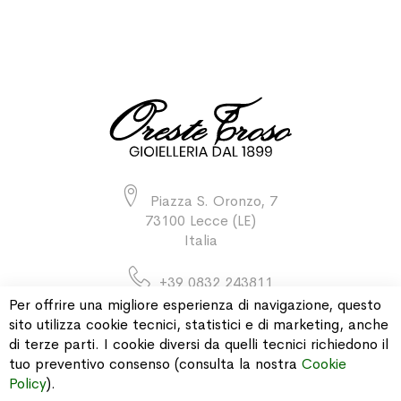
Piazza S. Oronzo, 7
73100 Lecce (LE)
Italia
+39 0832 243811
Per offrire una migliore esperienza di navigazione, questo
sito utilizza cookie tecnici, statistici e di marketing, anche
di terze parti. I cookie diversi da quelli tecnici richiedono il
INFORMAZIONI
tuo preventivo consenso (consulta la nostra
Cookie
Policy
).