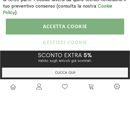
INFORMAZIONI
tuo preventivo consenso (consulta la nostra
Cookie
Policy
).
PAGAMENTI & SPEDIZIONI
ACCETTA COOKIE
CATALOGO
GESTISCI COOKIE
SCONTO EXTRA
5%
Valido sugli articoli già scontati.
Copyright © 2015 Gioielleria Oreste Troso. All rights reserved. P. IVA
IT02064590751
CLICCA QUI!
Privacy Policy
Cookie Policy