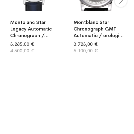
Montblanc Star
Montblanc Star
Legacy Automatic
Chronograph GMT
Chronograph /
Automatic / orologio
orologio uomo /
uomo / quadrante
3.285,00 €
3.723,00 €
quadrante bianco-
argentato / cassa
4.500,00 €
5.100,00 €
argenté / cassa
acciaio / cinturino
acciaio / cinturino
alligatore nero
alligatore blu