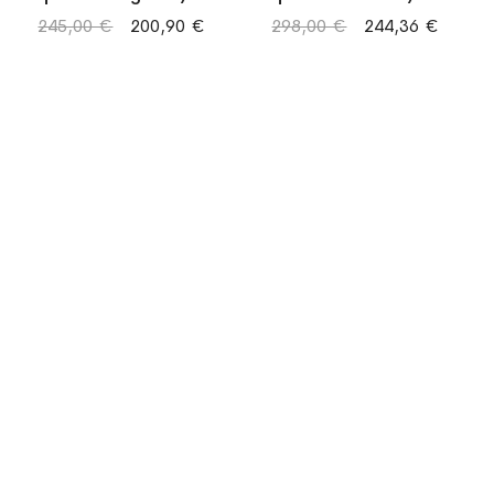
cassa acciaio e
cassa acciaio e
245,00 €
200,90 €
298,00 €
244,36 €
titanio / cinturino
titanio / cinturino
silicone bianco
pelle nera