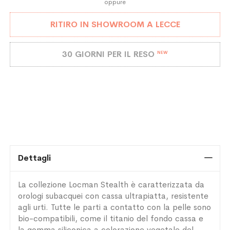
oppure
RITIRO IN SHOWROOM A LECCE
30 GIORNI PER IL RESO
NEW
Dettagli
La collezione Locman Stealth è caratterizzata da
orologi subacquei con cassa ultrapiatta, resistente
agli urti. Tutte le parti a contatto con la pelle sono
bio-compatibili, come il titanio del fondo cassa e
la gomma siliconica a colorazione vegetale del