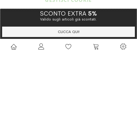
GESTISCI COOKIE
SCONTO EXTRA
5%
Valido sugli articoli già scontati.
Copyright © 2015 Gioielleria Oreste Troso. All rights reserved. P. IVA
IT02064590751
CLICCA QUI!
Privacy Policy
Cookie Policy