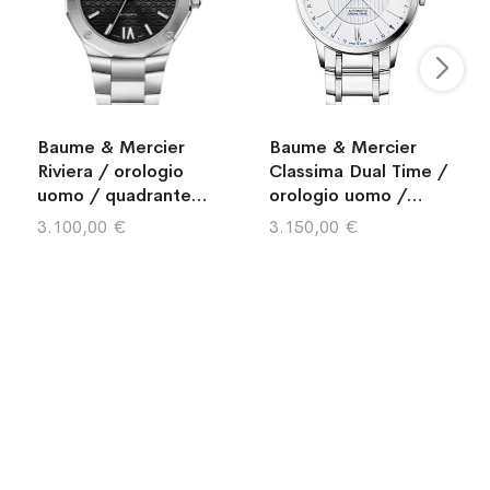
Baume & Mercier
Baume & Mercier
Riviera / orologio
Classima Dual Time /
uomo / quadrante
orologio uomo /
nero "soleil" / cassa
quadrante argentato
3.100,00 €
3.150,00 €
e bracciale acciaio
con decoro linee
guilloché / cassa e
bracciale acciaio