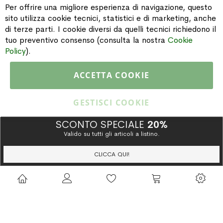
Per offrire una migliore esperienza di navigazione, questo
sito utilizza cookie tecnici, statistici e di marketing, anche
di terze parti. I cookie diversi da quelli tecnici richiedono il
INFORMAZIONI
tuo preventivo consenso (consulta la nostra
Cookie
Policy
).
PAGAMENTI & SPEDIZIONI
ACCETTA COOKIE
CATALOGO
GESTISCI COOKIE
SCONTO SPECIALE
20%
Valido su tutti gli articoli a listino.
Copyright © 2015 Gioielleria Oreste Troso. All rights reserved. P. IVA
IT02064590751
CLICCA QUI!
Privacy Policy
Cookie Policy