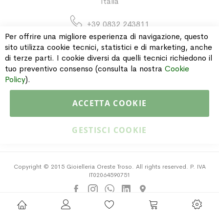
Italia
+39 0832 243811
Per offrire una migliore esperienza di navigazione, questo
sito utilizza cookie tecnici, statistici e di marketing, anche
di terze parti. I cookie diversi da quelli tecnici richiedono il
INFORMAZIONI
tuo preventivo consenso (consulta la nostra
Cookie
Policy
).
PAGAMENTI & SPEDIZIONI
ACCETTA COOKIE
CATALOGO
GESTISCI COOKIE
Copyright © 2015 Gioielleria Oreste Troso. All rights reserved. P. IVA
IT02064590751
Privacy Policy
Cookie Policy