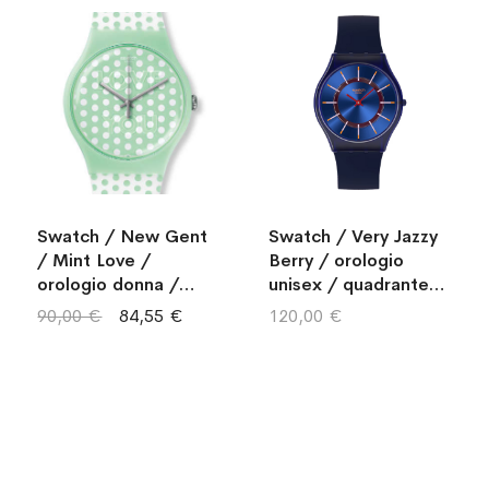
Swatch / New Gent
Swatch / Very Jazzy
/ Mint Love /
Berry / orologio
orologio donna /
unisex / quadrante
quadrante verde /
blu / cassa plastica /
90,00 €
84,55 €
120,00 €
cassa plastica /
cinturino silicone
cinturino silicone