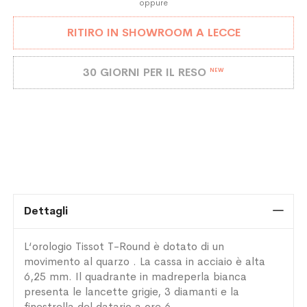
oppure
RITIRO IN SHOWROOM A LECCE
30 GIORNI PER IL RESO
NEW
Dettagli
L‘orologio Tissot T-Round è dotato di un
movimento al quarzo . La cassa in acciaio è alta
6,25 mm. Il quadrante in madreperla bianca
presenta le lancette grigie, 3 diamanti e la
finestrella del datario a ore 6.