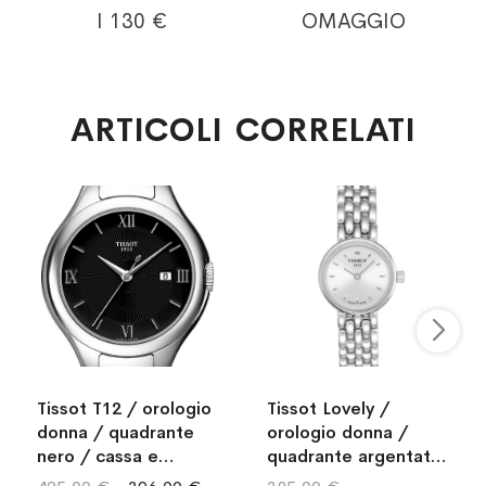
I 130 €
OMAGGIO
ARTICOLI CORRELATI
Tissot T12 / orologio
Tissot Lovely /
donna / quadrante
orologio donna /
nero / cassa e
quadrante argentato
bracciale acciaio
/ cassa e bracciale