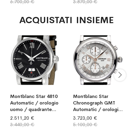
6.700,00 €
3.870,00 €
cassa acciaio /
cassa acciaio /
cinturino alligatore
cinturino alligatore
ACQUISTATI INSIEME
nero
marrone
Montblanc Star 4810
Montblanc Star
Automatic / orologio
Chronograph GMT
uomo / quadrante
Automatic / orologio
nero / cassa acciaio
uomo / quadrante
2.511,20 €
3.723,00 €
/ cinturino alligatore
argentato / cassa
3.440,00 €
5.100,00 €
nero
acciaio / cinturino