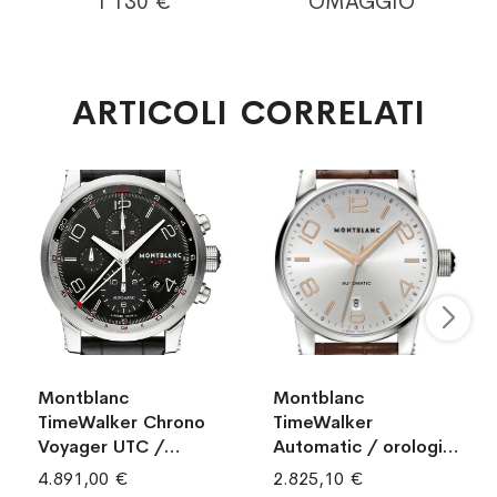
I 130 €
OMAGGIO
ARTICOLI CORRELATI
Montblanc
Montblanc
TimeWalker Chrono
TimeWalker
Voyager UTC /
Automatic / orologio
orologio uomo /
uomo / quadrante
4.891,00 €
2.825,10 €
quadrante nero /
argentato opaco /