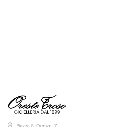
dorato
Piazza S. Oronzo, 7