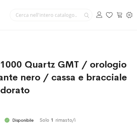
Cerca
Carrello
Cerca
r 1000 Quartz GMT / orologio
nte nero / cassa e bracciale
 dorato
Solo
1
rimasto/i
Disponibile