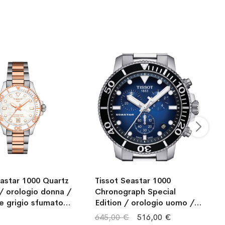
eastar 1000 Quartz
Tissot Seastar 1000
/ orologio donna /
Chronograph Special
e grigio sfumato /
Edition / orologio uomo /
racciale acciaio e
quadrante blu sfumato
645,00 €
516,00 €
to
nero / cassa e bracciale