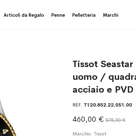
Articoli da Regalo
Penne
Pelletteria
Marchi
Tissot Seasta
uomo / quadra
acciaio e PVD
REF.
T120.852.22.051.00
460,00 €
575,00 €
Marchio: Tissot