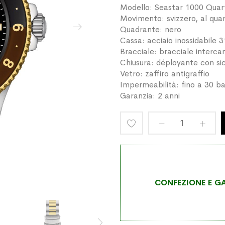
Modello: Seastar 1000 Qua
Movimento: svizzero, al qua
Quadrante: nero
Cassa: acciaio inossidabil
Bracciale: bracciale interca
Chiusura: déployante con sic
Vetro: zaffiro antigraffio
Impermeabilità: fino a 30 ba
Garanzia: 2 anni
Aggiungi
alla
lista
CONFEZIONE E GA
desideri