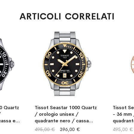
ARTICOLI CORRELATI
0 Quartz
Tissot Seastar 1000 Quartz
Tissot S
/
/ orologio unisex /
- 36 mm 
cassa e
quadrante nero / cassa
quadrant
acciaio e PVD dorato /
cassa e b
495,00 €
396,00 €
495,00 €
bracciale acciaio
PVD rosa