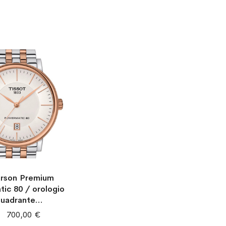
acciaio
arson Premium
ic 80 / orologio
uadrante
o / cassa e
700,00 €
e acciaio e PVD