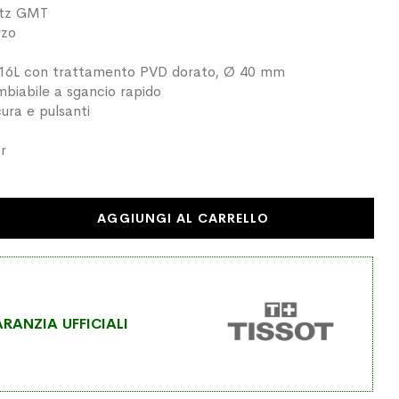
rtz GMT
rzo
e 316L con trattamento PVD dorato, Ø 40 mm
mbiabile a sgancio rapido
ura e pulsanti
r
AGGIUNGI AL CARRELLO
RANZIA UFFICIALI