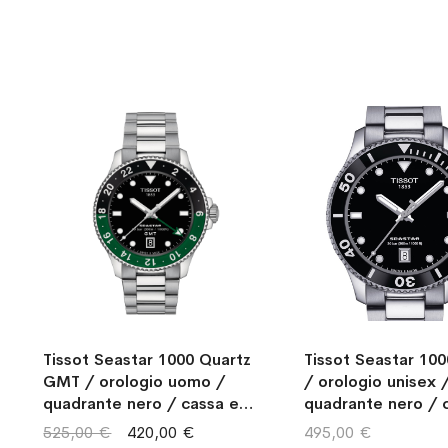
Tissot Seastar 1000 Quartz
Tissot Seastar 100
GMT / orologio uomo /
/ orologio unisex 
quadrante nero / cassa e
quadrante nero / 
bracciale acciaio
bracciale acciaio
525,00 €
420,00 €
495,00 €