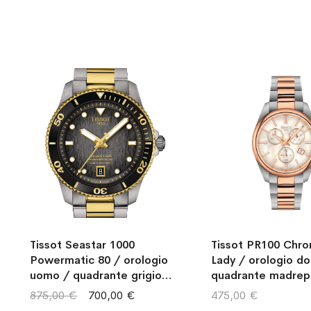
Tissot Seastar 1000
Tissot PR100 Chr
Powermatic 80 / orologio
Lady / orologio do
uomo / quadrante grigio
quadrante madrep
sfumato / cassa e
bianca / cassa e b
875,00 €
700,00 €
475,00 €
bracciale acciaio e PVD
acciaio e PVD ros