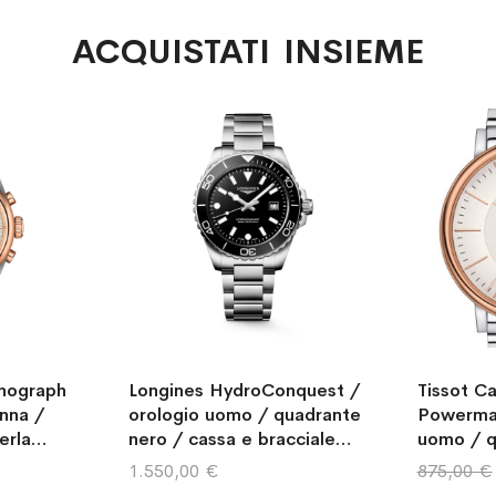
ACQUISTATI INSIEME
onograph
Longines HydroConquest /
Tissot C
nna /
orologio uomo / quadrante
Powermat
erla
nero / cassa e bracciale
uomo / q
racciale
acciaio
argentat
1.550,00 €
875,00 €
ato
braccial