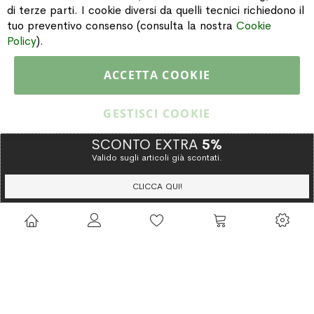
di terze parti. I cookie diversi da quelli tecnici richiedono il
INFORMAZIONI
tuo preventivo consenso (consulta la nostra
Cookie
Policy
).
PAGAMENTI & SPEDIZIONI
ACCETTA COOKIE
CATALOGO
GESTISCI COOKIE
SCONTO EXTRA
5%
Valido sugli articoli già scontati.
Copyright © 2015 Gioielleria Oreste Troso. All rights reserved. P. IVA
IT02064590751
CLICCA QUI!
Privacy Policy
Cookie Policy