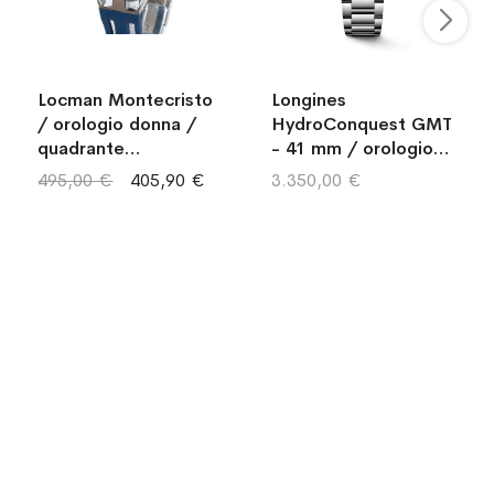
Locman Montecristo
Longines
/ orologio donna /
HydroConquest GMT
quadrante
- 41 mm / orologio
madreperla / cassa
uomo / quadrante
495,00 €
405,90 €
3.350,00 €
acciaio e titanio /
blu "soleil" / cassa e
cinturino silicone blu
bracciale acciaio