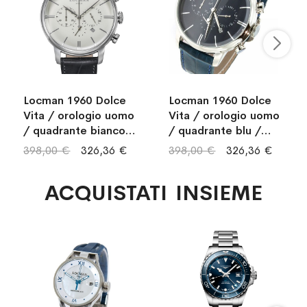
Locman 1960 Dolce
Locman 1960 Dolce
Vita / orologio uomo
Vita / orologio uomo
/ quadrante bianco /
/ quadrante blu /
cassa acciaio /
cassa acciaio /
398,00 €
326,36 €
398,00 €
326,36 €
cinturino pelle grigia
cinturino pelle blu
ACQUISTATI INSIEME