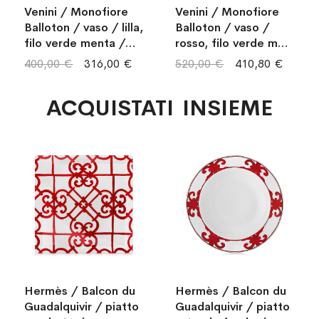
Venini / Monofiore
Venini / Monofiore
Balloton / vaso / lilla,
Balloton / vaso /
filo verde menta /
rosso, filo verde mela
vetro soffiato
/ vetro soffiato
400,00 €
316,00 €
520,00 €
410,80 €
lavorato a mano
lavorato a mano
ACQUISTATI INSIEME
Hermès / Balcon du
Hermès / Balcon du
Guadalquivir / piatto
Guadalquivir / piatto