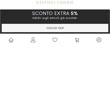
GESTISCI COOKIE
SCONTO EXTRA
5%
Valido sugli articoli già scontati.
Copyright © 2015 Gioielleria Oreste Troso. All rights reserved. P. IVA
IT02064590751
CLICCA QUI!
Privacy Policy
Cookie Policy