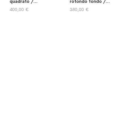
quadrato /
rotondo fondo /
porcellana / bianco,
porcellana / bianco,
400,00 €
380,00 €
rosso
rosso