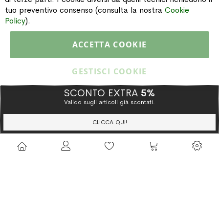
INFORMAZIONI
tuo preventivo consenso (consulta la nostra
Cookie
Policy
).
PAGAMENTI & SPEDIZIONI
ACCETTA COOKIE
CATALOGO
GESTISCI COOKIE
SCONTO EXTRA
5%
Valido sugli articoli già scontati.
Copyright © 2015 Gioielleria Oreste Troso. All rights reserved. P. IVA
IT02064590751
CLICCA QUI!
Privacy Policy
Cookie Policy