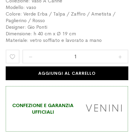
Collezione: Vaso A Canne
Modello: vaso
Colore: Verde Erba / Talpa / Zaffiro / Ametista /
Paglierino / Rosso
Designer: Gio Ponti
Dimensione: h 40 cm x Ø 19 cm
Materiale: vetro soffiato e lavorato a mano
Aggiungi
alla
AGGIUNGI AL CARRELLO
lista
desideri
CONFEZIONE E GARANZIA
UFFICIALI