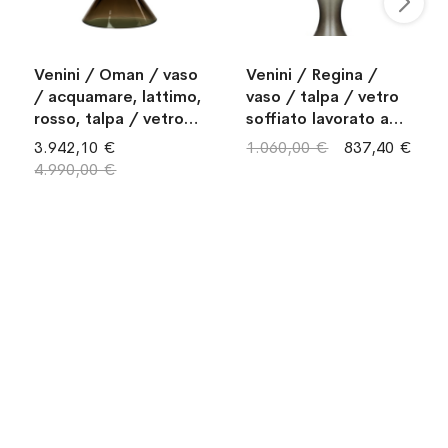
Venini / Oman / vaso
Venini / Regina /
/ acquamare, lattimo,
vaso / talpa / vetro
rosso, talpa / vetro
soffiato lavorato a
soffiato e lavorato a
mano
3.942,10 €
1.060,00 €
837,40 €
mano
4.990,00 €