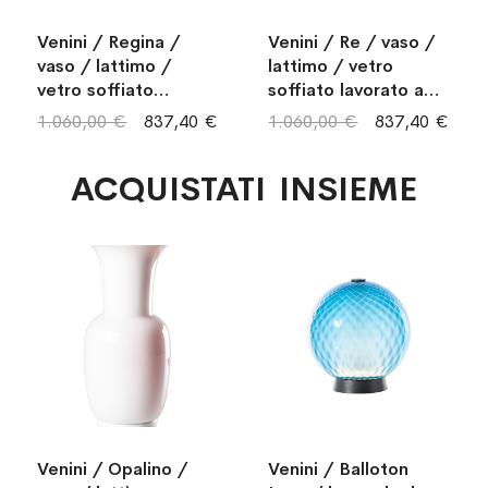
Venini / Regina /
Venini / Re / vaso /
vaso / lattimo /
lattimo / vetro
vetro soffiato
soffiato lavorato a
lavorato a mano
mano
1.060,00 €
837,40 €
1.060,00 €
837,40 €
ACQUISTATI INSIEME
Venini / Opalino /
Venini / Balloton