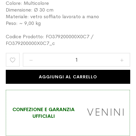
Colore: Multicolore
Dimensione: Ø 30 cm
Materiale: vetro soffiato lavorato a mano
Peso: ~ 9,00 kg
Codice Prodotto: FO379200000X0C7 /
FO379200000X0C7_c
Aggiungi
alla
AGGIUNGI AL CARRELLO
lista
desideri
CONFEZIONE E GARANZIA
UFFICIALI