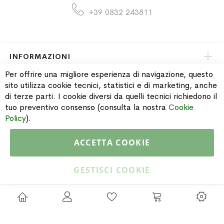
+39 0832 243811
INFORMAZIONI
Per offrire una migliore esperienza di navigazione, questo
sito utilizza cookie tecnici, statistici e di marketing, anche
PAGAMENTI & SPEDIZIONI
di terze parti. I cookie diversi da quelli tecnici richiedono il
tuo preventivo consenso (consulta la nostra
Cookie
CATALOGO
Policy
).
ACCETTA COOKIE
Copyright © 2015 Gioielleria Oreste Troso. All rights reserved. P. IVA
IT02064590751
GESTISCI COOKIE
Privacy Policy
Cookie Policy