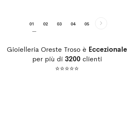
Pagina
Pagina
Successi
Attualmente stai leggendo la pagina
Pagina
Pagina
Pagina
Pagina
01
02
03
04
05
Gioielleria Oreste Troso è
Eccezionale
per più di
3200
clienti
⭐⭐⭐⭐⭐