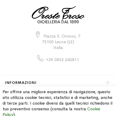
Piazza S. Oronzo, 7
73100 Lecce (LE)
Italia
+39 0832 243811
INFORMAZIONI
Per offrire una migliore esperienza di navigazione, questo
sito utilizza cookie tecnici, statistici e di marketing, anche
PAGAMENTI & SPEDIZIONI
di terze parti. I cookie diversi da quelli tecnici richiedono il
tuo preventivo consenso (consulta la nostra
Cookie
CATALOGO
Policy
).