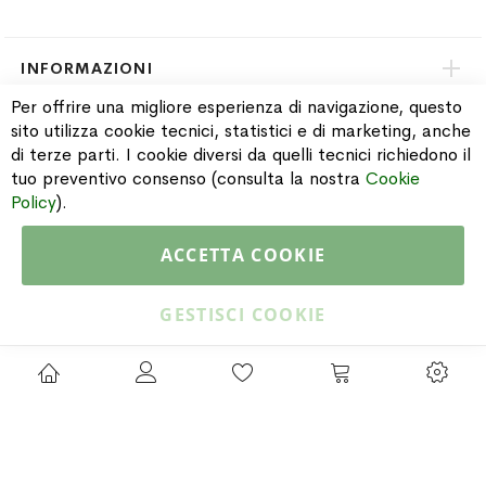
INFORMAZIONI
Per offrire una migliore esperienza di navigazione, questo
sito utilizza cookie tecnici, statistici e di marketing, anche
PAGAMENTI & SPEDIZIONI
di terze parti. I cookie diversi da quelli tecnici richiedono il
tuo preventivo consenso (consulta la nostra
Cookie
CATALOGO
Policy
).
ACCETTA COOKIE
Copyright © 2015 Gioielleria Oreste Troso. All rights reserved. P. IVA
IT02064590751
GESTISCI COOKIE
Privacy Policy
Cookie Policy