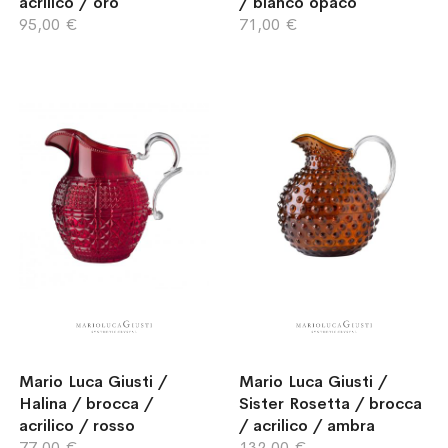
acrilico / oro
/ bianco opaco
95,00 €
71,00 €
Mario Luca Giusti /
Mario Luca Giusti /
Halina / brocca /
Sister Rosetta / brocca
acrilico / rosso
/ acrilico / ambra
77,00 €
132,00 €