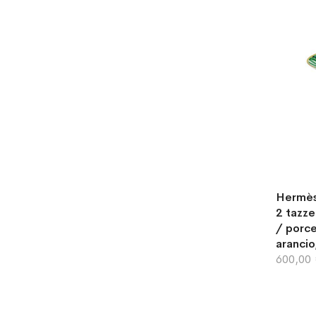
Hermès 
2 tazze
/ porce
arancio
600,00