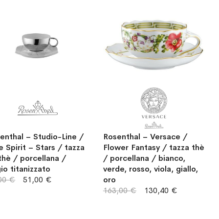
enthal – Studio-Line /
Rosenthal – Versace /
e Spirit – Stars / tazza
Flower Fantasy / tazza thè
thè / porcellana /
/ porcellana / bianco,
gio titanizzato
verde, rosso, viola, giallo,
00 €
51,00 €
oro
163,00 €
130,40 €