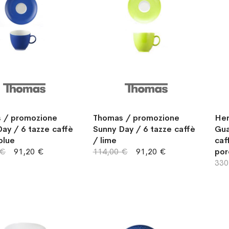
 / promozione
Thomas / promozione
Her
ay / 6 tazze caffè
Sunny Day / 6 tazze caffè
Gua
 blue
/ lime
caf
 €
91,20 €
114,00 €
91,20 €
por
330