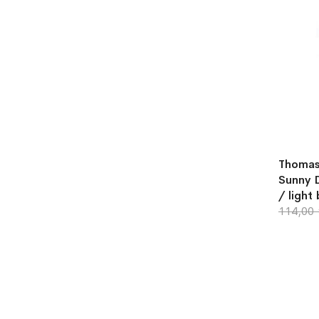
Thomas
Sunny D
/ light
114,00