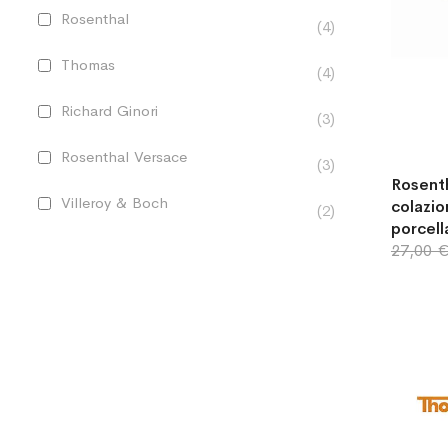
Rosenthal
4
Thomas
4
Richard Ginori
3
Rosenthal Versace
3
Rosent
Villeroy & Boch
colazio
2
porcell
27,00 