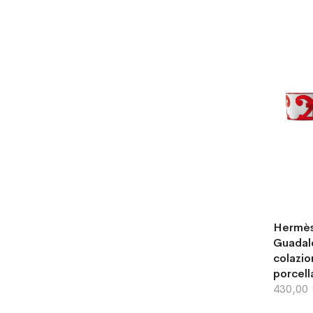
Hermès
Guadalq
colazio
porcell
430,00