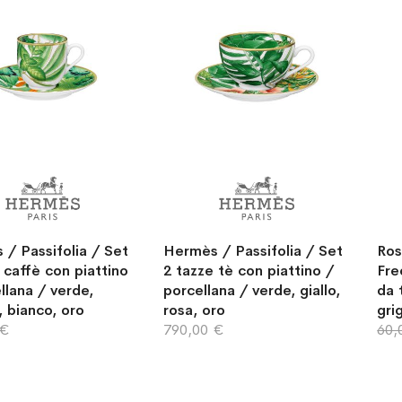
/ Passifolia / Set
Hermès / Passifolia / Set
Ros
 caffè con piattino
2 tazze tè con piattino /
Fre
llana / verde,
porcellana / verde, giallo,
da 
, bianco, oro
rosa, oro
gri
 €
790,00 €
60,