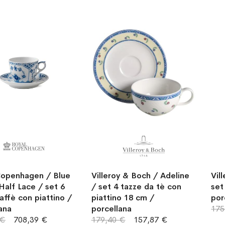
Copenhagen / Blue
Villeroy & Boch / Adeline
Vil
Half Lace / set 6
/ set 4 tazze da tè con
set
affè con piattino /
piattino 18 cm /
por
ana
porcellana
175
 €
708,39 €
179,40 €
157,87 €