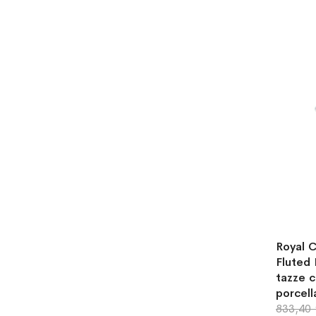
Royal 
Fluted 
tazze c
porcell
833,40