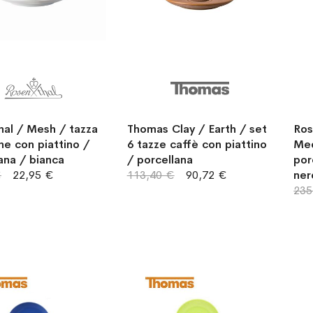
hal / Mesh / tazza
Thomas Clay / Earth / set
Ros
ne con piattino /
6 tazze caffè con piattino
Med
ana / bianca
/ porcellana
por
€
22,95 €
113,40 €
90,72 €
ner
235