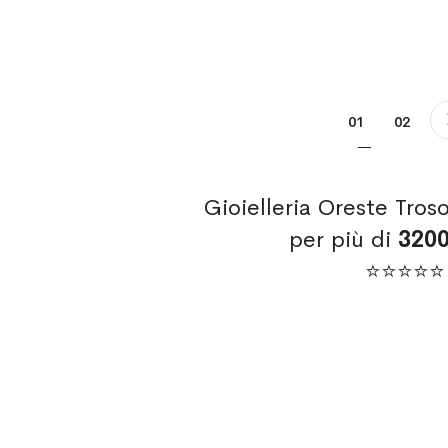
Pagina
Attualmente s
Pagina
01
02
Gioielleria Oreste Tros
per più di
320
⭐⭐⭐⭐⭐