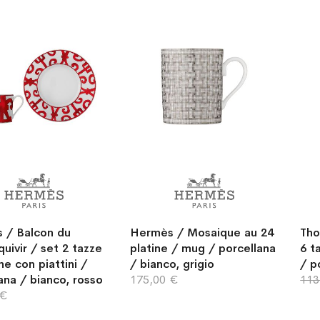
 / Balcon du
Hermès / Mosaique au 24
Tho
uivir / set 2 tazze
platine / mug / porcellana
6 t
ne con piattini /
/ bianco, grigio
/ p
ana / bianco, rosso
175,00 €
113
 €