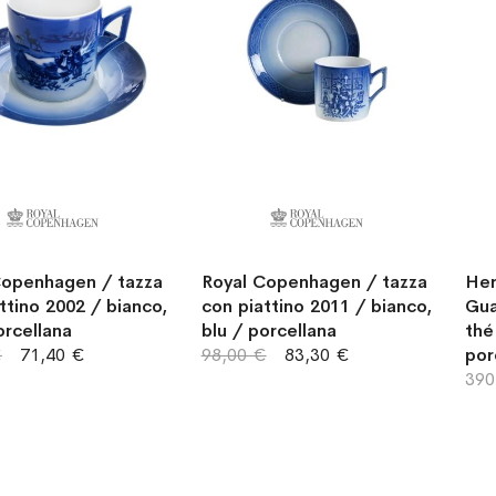
Copenhagen / tazza
Royal Copenhagen / tazza
Her
ttino 2002 / bianco,
con piattino 2011 / bianco,
Gua
orcellana
blu / porcellana
thé
€
71,40 €
98,00 €
83,30 €
por
390