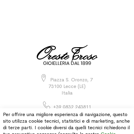
Piazza S. Oronzo, 7
73100 Lecce (LE)
Italia
+39 0832 243811
Per offrire una migliore esperienza di navigazione, questo
sito utilizza cookie tecnici, statistici e di marketing, anche
di terze parti. I cookie diversi da quelli tecnici richiedono il
INFORMAZIONI