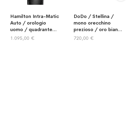
Hamilton Intra-Matic
DoDo / Stellina /
Auto / orologio
mono orecchino
uomo / quadrante
prezioso / oro bianco
beige e nero / cassa
18 kt e diamanti
1.095,00 €
720,00 €
acciaio / cinturino
pelle nera