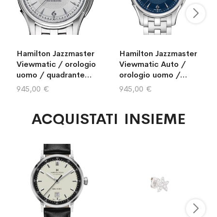
Hamilton Jazzmaster
Hamilton Jazzmaster
Viewmatic / orologio
Viewmatic Auto /
uomo / quadrante
orologio uomo /
argentato / bracciale
quadrante blu /
945,00 €
945,00 €
e cassa acciaio
cassa e bracciale
acciaio
ACQUISTATI INSIEME