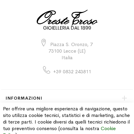
Piazza S. Oronzo, 7
73100 Lecce (LE)
Italia
+39 0832 243811
INFORMAZIONI
Per offrire una migliore esperienza di navigazione, questo
sito utilizza cookie tecnici, statistici e di marketing, anche
PAGAMENTI & SPEDIZIONI
di terze parti. I cookie diversi da quelli tecnici richiedono il
tuo preventivo consenso (consulta la nostra
Cookie
CATALOGO