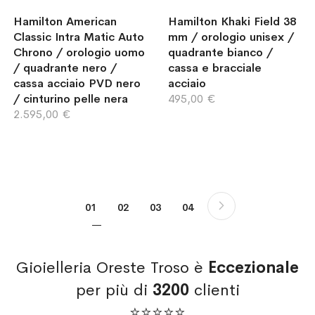
Hamilton American
Hamilton Khaki Field 38
Classic Intra Matic Auto
mm / orologio unisex /
Chrono / orologio uomo
quadrante bianco /
/ quadrante nero /
cassa e bracciale
cassa acciaio PVD nero
acciaio
/ cinturino pelle nera
495,00 €
2.595,00 €
Pagina
Pagina
Successivo
Attualmente stai leggendo la pagina
Pagina
Pagina
Pagina
01
02
03
04
Gioielleria Oreste Troso è
Eccezionale
per più di
3200
clienti
⭐⭐⭐⭐⭐