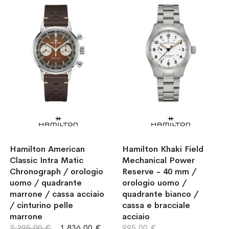
Hamilton American
Hamilton Khaki Field
Classic Intra Matic
Mechanical Power
Chronograph / orologio
Reserve - 40 mm /
uomo / quadrante
orologio uomo /
marrone / cassa acciaio
quadrante bianco /
/ cinturino pelle
cassa e bracciale
marrone
acciaio
2.295,00 €
1.836,00 €
995,00 €