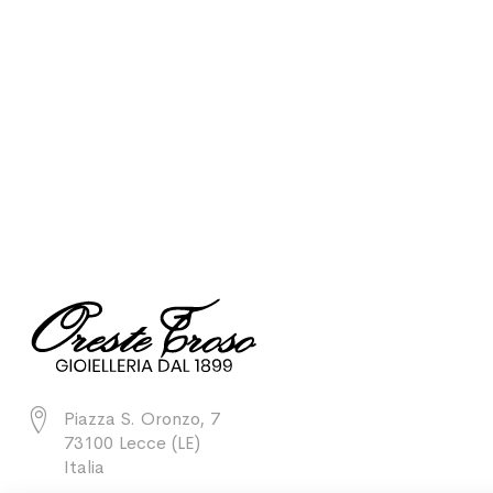
Piazza S. Oronzo, 7
73100 Lecce (LE)
Italia