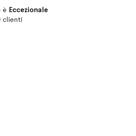
o è
Eccezionale
0
clienti