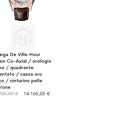
ga De Ville Hour
ion Co-Axial / orologio
o / quadrante
entato / cassa oro
so / cinturino pelle
rone
700,00 €
14.160,00 €