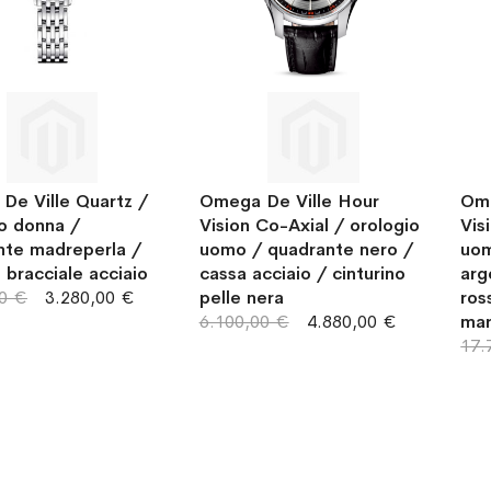
De Ville Quartz /
Omega De Ville Hour
Ome
o donna /
Vision Co-Axial / orologio
Vis
nte madreperla /
uomo / quadrante nero /
uom
 bracciale acciaio
cassa acciaio / cinturino
arg
00 €
3.280,00 €
pelle nera
ros
6.100,00 €
4.880,00 €
mar
17.