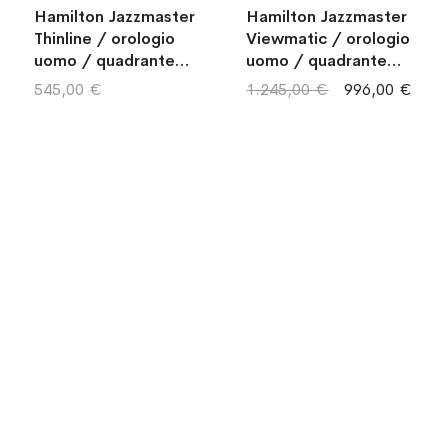
Hamilton Jazzmaster
Hamilton Jazzmaster
Thinline / orologio
Viewmatic / orologio
uomo / quadrante
uomo / quadrante
blu / cassa acciaio /
grigio / cassa acciaio
545,00 €
1.245,00 €
996,00 €
cinturino pelle nera
/ cinturino pelle
marrone