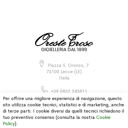
Piazza S. Oronzo, 7
73100 Lecce (LE)
Italia
+39 0832 243811
Per offrire una migliore esperienza di navigazione, questo
sito utilizza cookie tecnici, statistici e di marketing, anche
di terze parti. I cookie diversi da quelli tecnici richiedono il
INFORMAZIONI
tuo preventivo consenso (consulta la nostra
Cookie
Policy
).