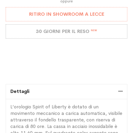
oppure
RITIRO IN SHOWROOM A LECCE
30 GIORNI PER IL RESO
NEW
Dettagli
L’orologio Spirit of Liberty è dotato di un
movimento meccanico a carica automatica, visibile
attraverso il fondello trasparente, con riserva di
carica di 80 ore. La cassa in acciaio inossidabile è
alta 11,60 mm. Sul quadrante color argento sono