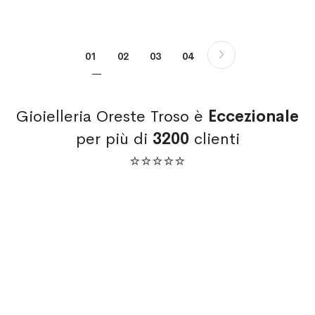
Pagina
Pagina
Successivo
Attualmente stai leggendo la pagina
Pagina
Pagina
Pagina
01
02
03
04
Gioielleria Oreste Troso è
Eccezionale
per più di
3200
clienti
⭐⭐⭐⭐⭐