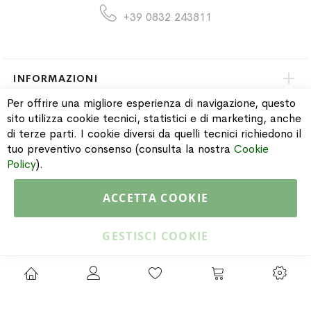
+39 0832 243811
INFORMAZIONI
Per offrire una migliore esperienza di navigazione, questo
sito utilizza cookie tecnici, statistici e di marketing, anche
PAGAMENTI & SPEDIZIONI
di terze parti. I cookie diversi da quelli tecnici richiedono il
tuo preventivo consenso (consulta la nostra
Cookie
CATALOGO
Policy
).
ACCETTA COOKIE
Copyright © 2015 Gioielleria Oreste Troso. All rights reserved. P. IVA
IT02064590751
GESTISCI COOKIE
Privacy Policy
Cookie Policy